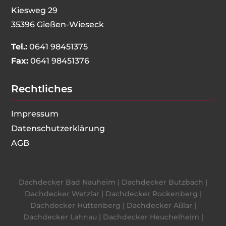
Kiesweg 29
35396 Gießen-Wieseck
Tel.:
0641 98451375
Fax:
0641 98451376
Rechtliches
Impressum
Datenschutzerklärung
AGB
Dachdecker Bad Nauheim
|
Dachdecker Butzbach
|
Dachdecker Wetzlar
|
Dachdecker Rockenberg
|
Dachdecker Hüttenberg
|
Dachdecker Aßlar
|
Dachdecker Lahnau
|
Dachdecker Heuchelheim
|