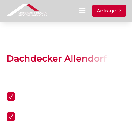
Anfrage
Dachdecker Allendorf
für
Reparatur, Sanierung &
Neueindeckung
Kostenlose Besichtigung und
N
Angebot
Meisterbetrieb seit 2012
N