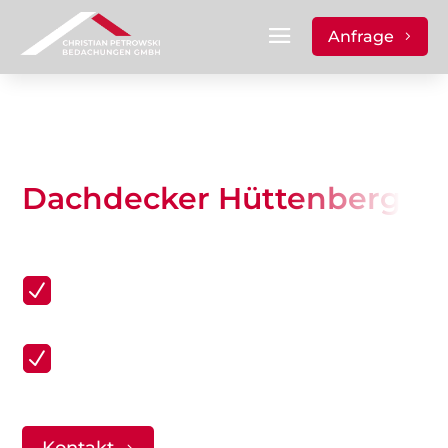
Anfrage
Dachdecker Hüttenberg
Meisterarbeit aus Gießen
Kostenlose Besichtigung und
N
Angebot
Meisterbetrieb seit 2012
N