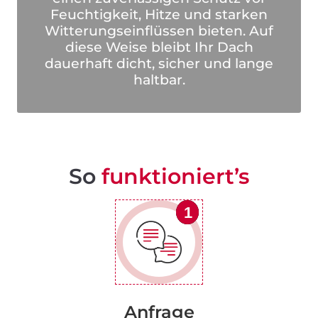
Feuchtigkeit, Hitze und starken
Witterungseinflüssen bieten. Auf
diese Weise bleibt Ihr Dach
dauerhaft dicht, sicher und lange
haltbar.
So
funktioniert’s
1
1
1
1
Anfrage